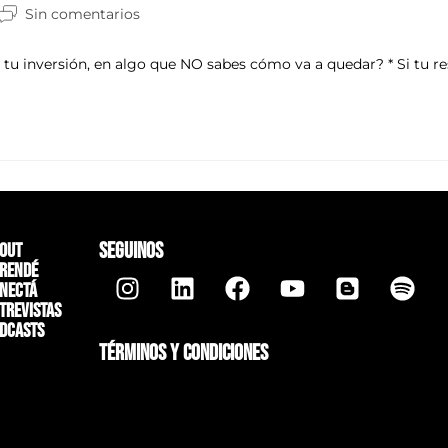
Sin comentarios
tu inversión, en algo que NO sabes cómo va a quedar? * Si tu re
SEGUINOS
out
rendé
nectá
trevistas
dcasts
TÉRMINOS Y CONDICIONES