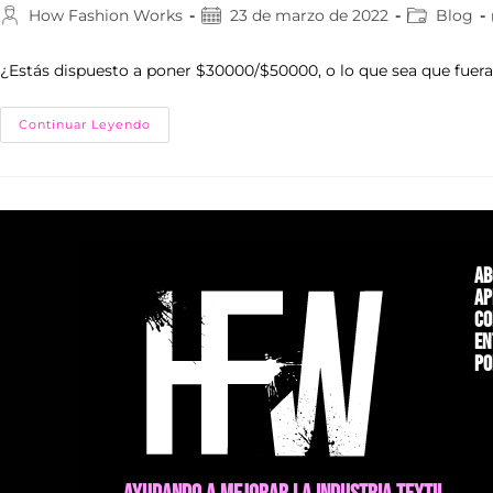
How Fashion Works
23 de marzo de 2022
Blog
¿Estás dispuesto a poner $30000/$50000, o lo que sea que fuera 
Continuar Leyendo
Ab
Ap
Co
En
Po