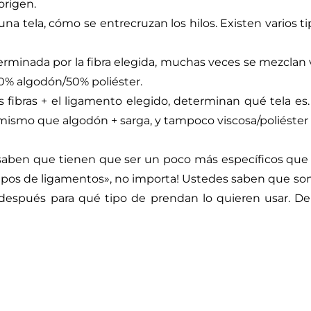
origen.
tela, cómo se entrecruzan los hilos. Existen varios tipos: 
inada por la fibra elegida, muchas veces se mezclan var
50% algodón/50% poliéster.
 fibras + el ligamento elegido, determinan qué tela es. 
lo mismo que algodón + sarga, y tampoco viscosa/poliéster 
saben que tienen que ser un poco más específicos que 
os tipos de ligamentos», no importa! Ustedes saben que 
 después para qué tipo de prendan lo quieren usar. D