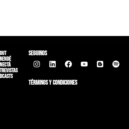
SEGUINOS
out
rendé
nectá
trevistas
dcasts
TÉRMINOS Y CONDICIONES