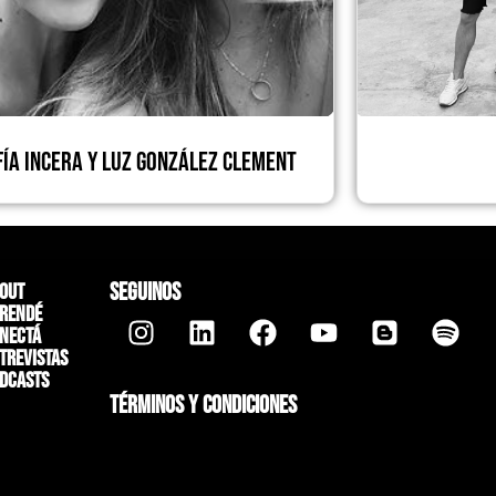
fía Incera y Luz González Clement
SEGUINOS
out
rendé
nectá
trevistas
dcasts
TÉRMINOS Y CONDICIONES