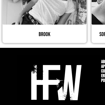
Brook
So
Ab
Ap
Co
En
Po