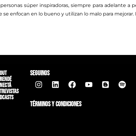
ersonas súper inspiradoras, siempre para adelante a p
re se enfocan en lo bueno y utilizan lo malo para mejor
SEGUINOS
out
rendé
nectá
trevistas
dcasts
TÉRMINOS Y CONDICIONES