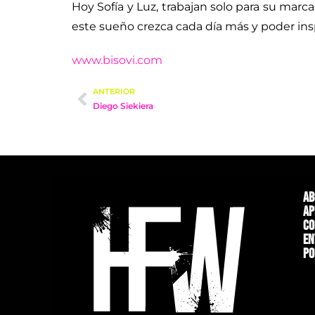
Hoy Sofía y Luz, trabajan solo para su marc
este sueño crezca cada día más y poder ins
www.bisovi.com
ANTERIOR
Diego Siekiera
Ab
Ap
Co
En
Po