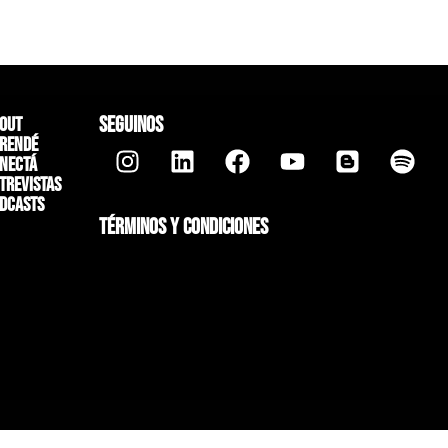
SEGUINOS
out
rendé
nectá
trevistas
dcasts
TÉRMINOS Y CONDICIONES