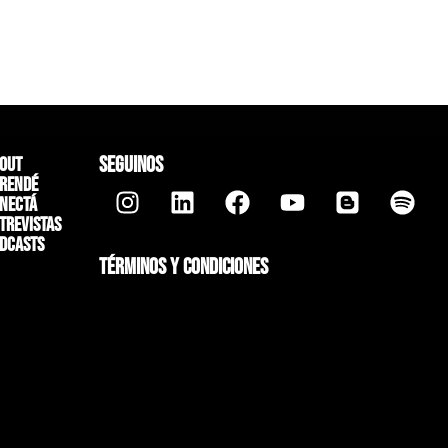
SEGUINOS
out
rendé
nectá
trevistas
dcasts
TÉRMINOS Y CONDICIONES