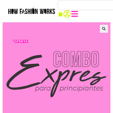
🔍
¡OFERTA!