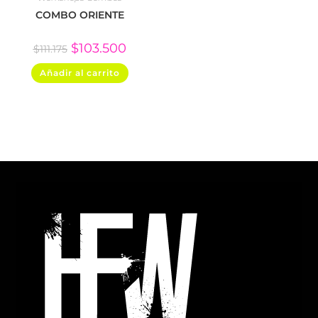
COMBO ORIENTE
$
103.500
$
111.175
Añadir al carrito