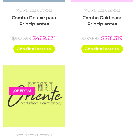
Workshops Combos
Workshops Combos
Combo Deluxe para
Combo Gold para
Principiantes
Principiantes
$
469.631
$
281.319
$
563.558
$
337.583
Añadir al carrito
Añadir al carrito
¡OFERTA!
Workshops Combos