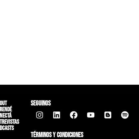
SEGUINOS
out
rendé
nectá
trevistas
dcasts
TÉRMINOS Y CONDICIONES