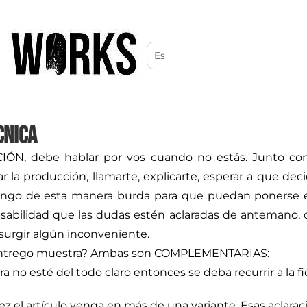
CNICA
N, debe hablar por vos cuando no estás. Junto con 
r la producción, llamarte, explicarte, esperar a que dec
pongo de esta manera burda para que puedan ponerse 
sabilidad que las dudas estén aclaradas de antemano, co
a surgir algún inconveniente.
a entrego muestra? Ambas son COMPLEMENTARIAS:
 no esté del todo claro entonces se deba recurrir a la fic
ez el artículo venga en más de una variante. Esas aclaraci