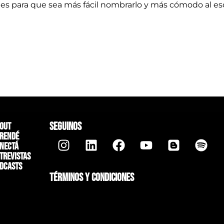
es para que sea más fácil nombrarlo y más cómodo al escr
SEGUINOS
out
rendé
nectá
trevistas
dcasts
TÉRMINOS Y CONDICIONES