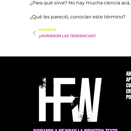
¿Para qué sirve? No hay mucha ciencia acá, 
¿Qué les pareció, conocían este término?
ANTERIOR
¿MURIERON LAS TENDENCIAS?
Ab
Ap
Co
En
Po