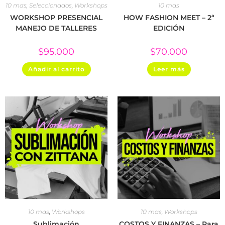
10 mas
,
Seleccionados
,
Workshops
10 mas
WORKSHOP PRESENCIAL
HOW FASHION MEET – 2ª
MANEJO DE TALLERES
EDICIÓN
$
95.000
$
70.000
Añadir al carrito
Leer más
10 mas
,
Workshops
10 mas
,
Workshops
Sublimación
COSTOS Y FINANZAS – Para