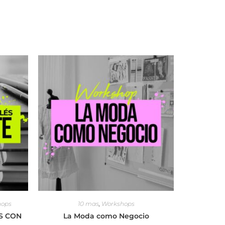
hops
10 mas
,
Workshops
S CON
La Moda como Negocio