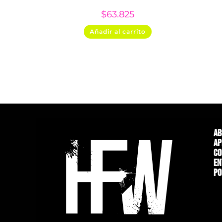
$
63.825
Añadir al carrito
Ab
Ap
Co
En
Po