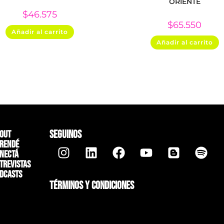
ORIENTE
$
46.575
$
65.550
Añadir al carrito
Añadir al carrito
SEGUINOS
out
rendé
nectá
trevistas
dcasts
TÉRMINOS Y CONDICIONES