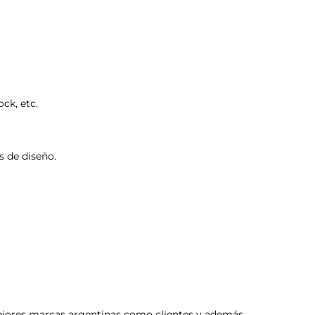
ck, etc.
s de diseño.
 mejores marcas argentinas como clientes y además