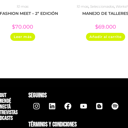
10 mas
10 mas
,
Seleccionados
,
Works
ASHION MEET – 2ª EDICIÓN
MANEJO DE TALLERE
$
70.000
$
69.000
Leer más
Añadir al carrito
SEGUINOS
out
rendé
nectá
trevistas
dcasts
TÉRMINOS Y CONDICIONES