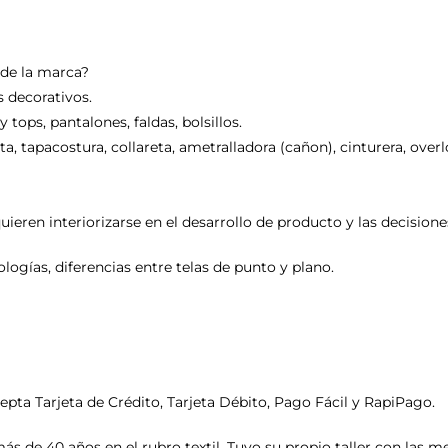
 de la marca?
s decorativos.
 tops, pantalones, faldas, bolsillos.
, tapacostura, collareta, ametralladora (cañon), cinturera, overlo
ren interiorizarse en el desarrollo de producto y las decisione
pologías, diferencias entre telas de punto y plano.
ta Tarjeta de Crédito, Tarjeta Débito, Pago Fácil y RapiPago.
s de 40 años en el rubro textil. Tuvo su propio taller con las