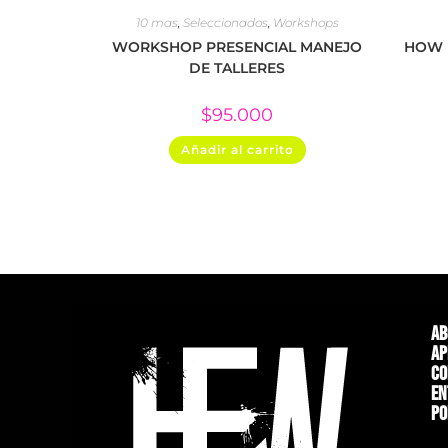
10 mas
,
Seleccionados
,
Workshops
WORKSHOP PRESENCIAL MANEJO
HOW F
DE TALLERES
$
95.000
Añadir al carrito
Ab
Ap
Co
En
Po