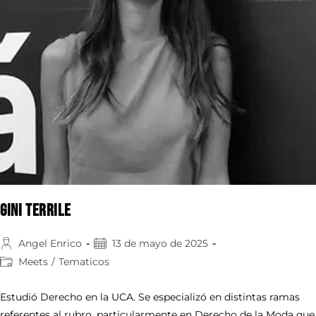
Gini Terrile
Angel Enrico
13 de mayo de 2025
Meets
/
Tematicos
Estudió Derecho en la UCA. Se especializó en distintas ramas
referentes al rubro, particularmente en Derecho de la Moda que